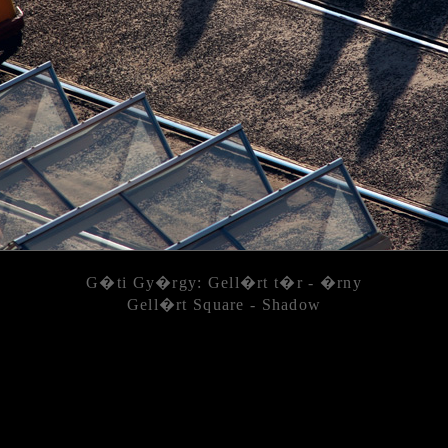
G�ti Gy�rgy: Gell�rt t�r - �rny
Gell�rt Square - Shadow