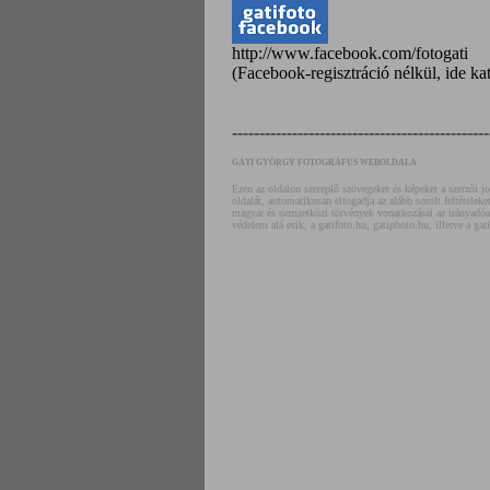
http://www.facebook.com/fotogati
(Facebook-regisztráció nélkül, ide katt
-----------------------------------------------
GÁTI GYÖRGY FOTOGRÁFUS WEBOLDALA
Ezen az oldalon szereplõ szövegeket és képeket a szerzõi jo
oldalát, automatikusan elfogadja az alább sorolt feltétele
magyar és nemzetközi törvények vonatkozásai az irányadóak.
védelem alá esik, a gatifoto.hu, gatiphoto.hu, illetve a 