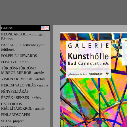
Főoldal
NEONBAROQUE - Stuttgart
Edition
PASSAGE – Cserbenhagyott
felületek
FÖLFELÉ / UPWARDS
POSITIVE - archiv
TÜKRÖM-TÜKRÖM /
MIRROR MIRROR - archív
VISION / REVISION - archív
NEKEM VALÓ VILÁG - archív
FÉNYFELTÁRÁS
ÉRZÉK / SENSES - archív
CSOPORTOS
KIÁLLÍTÁSOKRÓL - archív
FINLANDSCAPES
SETSE-project