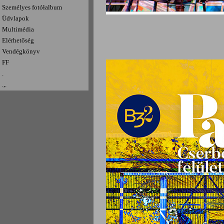
Személyes fotółalbum
Üdvlapok
Multimédia
Elérhetőség
Vendégkönyv
FF
.
.,.