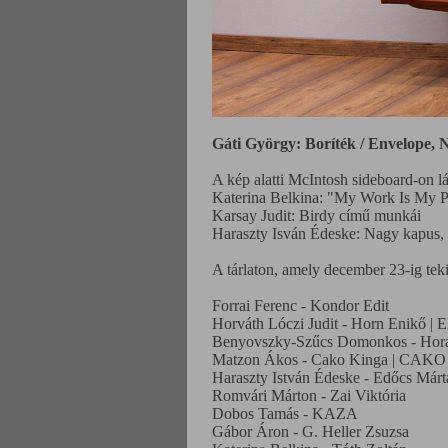
Gáti György: Boríték / Envelope,
A kép alatti McIntosh sideboard-on lá
Katerina Belkina: "My Work Is My P
Karsay Judit: Birdy című munkái
Haraszty Isván Édeske: Nagy kapus, 
A tárlaton, amely december 23-ig teki
Forrai Ferenc - Kondor Edit
Horváth Lóczi Judit - Horn Enikő 
Benyovszky-Szűcs Domonkos - Horá
Matzon Ákos - Cako Kinga | CAKO
Haraszty István Édeske - Edőcs Márt
Romvári Márton - Zai Viktória
Dobos Tamás - KAZA
Gábor Áron - G. Heller Zsuzsa