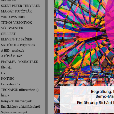
MASINÁK
SZENT PÉTER TENYERÉN
MA/GÁT FOTÓZTÁK
WINDOWS 2008
TITKOS VISZONYOK
VÖLGY-ESTÉK
GELLÉRT
ELEVEN (11) SZÍNEK
SAJTÓFOTÓ Pályázatok
A HÍD - részletek
A FŐVĂMHÁZ
FIATALFA - YOUNGTREE
Életrajz
CV
KONYEC
Lemezborítók
TEGNAPOK (illusztrációk)
Írások
Könyvek, kiadványok
Emlékképek a kiállításokról
Sajtószemelvények