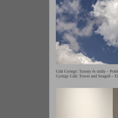
Gáti György: Torony és sirály – Pob
György Gáti: Tower and Seagull – El